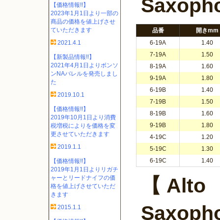
Saxoph
【価格情報!!】
2023年1月1日より一部の
商品の価格を値上げさせ
ていただきます
品番
開きmm
2021.4.1
6-19A
1.40
7-19A
1.50
【新製品情報!!】
2021年4月1日よりボンソ
8-19A
1.60
ンNAバレルを発売しまし
9-19A
1.80
た
6-19B
1.40
2019.10.1
7-19B
1.50
【価格情報!!】
8-19B
1.60
2019年10月1日より消費
9-19B
1.80
税増税によりを価格を変
更させていただきます
4-19C
1.20
2019.1.1
5-19C
1.30
6-19C
1.40
【価格情報!!】
2019年1月1日よりリガチ
ャーとリードナイフの価
【 Alto
格を値上げさせていただ
きます
Saxoph
2015.1.1