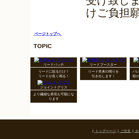
受け致し
けご負担
ページトップへ
TOPIC
リードパッチ
リードブースター
リードに貼るだけ！
リード本来の鳴りを
バ
リードが良く鳴る！
引き出します！
程
ジョイントグリス
より繊細な表現も可能にな
ります
|
トップページ
|
ご注文
|
お