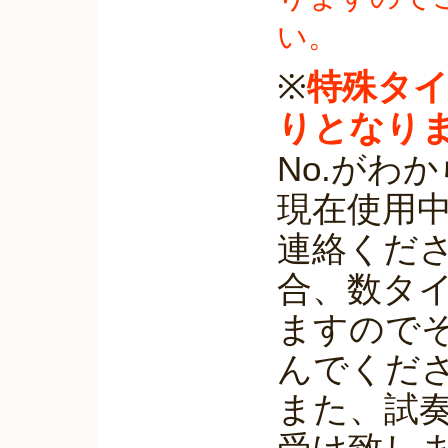
い。
※
特殊タ
りとなり
No.がわ
現在使用
連絡くだ
合、数タ
ますので
んでくだ
また、試