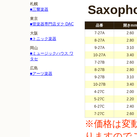
札幌
Saxoph
■三響楽器
東京
■管楽器専門店ダク DAC
品番
開きm
大阪
7-27A
2.60
■トニック楽器
8-27A
2.80
岡山
9-27A
3.10
■ミュージックハウス ワ
10-27A
3.40
タセ
7-27B
2.60
広島
8-27B
2.80
■アーツ楽器
9-27B
3.10
10-27B
3.40
4-27C
2.00
5-27C
2.20
6-27C
2.40
7-27C
2.60
※価格は変
りますので