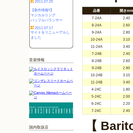
2011.07.25
【新作情報!!】
品番
開きm
マジカルリング
7-24A
2.40
バッフルバランサー
8-24A
2.60
2011.07.17
サイトをリニューアルし
9-24A
2.80
ました
10-24A
3.10
11-24A
3.40
7-24B
2.40
音楽情報
8-24B
2.60
9-24B
2.80
10-24B
3.10
11-24B
3.40
4-24C
1.80
5-24C
2.00
6-24C
2.20
7-24C
2.40
【 Barit
国内取扱店