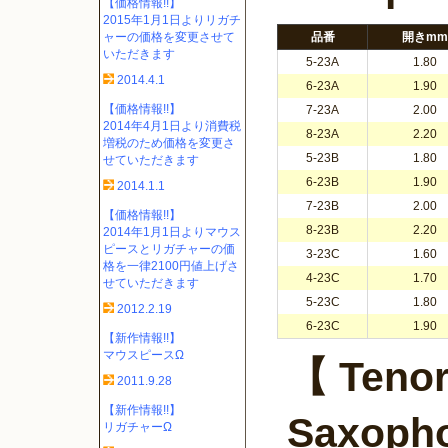
【価格情報!!】
2015年1月1日よりリガチ
ャーの価格を変更させて
品番
開きmm
いただきます
5-23A
1.80
2014.4.1
6-23A
1.90
【価格情報!!】
7-23A
2.00
2014年4月1日より消費税
8-23A
2.20
増税のため価格を変更さ
5-23B
1.80
せていただきます
6-23B
1.90
2014.1.1
7-23B
2.00
【価格情報!!】
8-23B
2.20
2014年1月1日よりマウス
ピースとリガチャーの価
3-23C
1.60
格を一律2100円値上げさ
4-23C
1.70
せていただきます
5-23C
1.80
2012.2.19
6-23C
1.90
【新作情報!!】
マウスピースΩ
【 Teno
2011.9.28
【新作情報!!】
Saxoph
リガチャーΩ