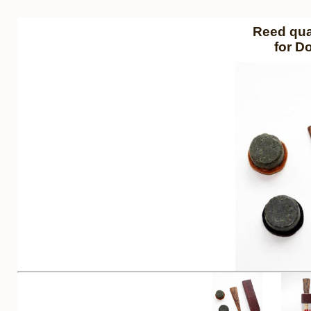
Reed qual
for D