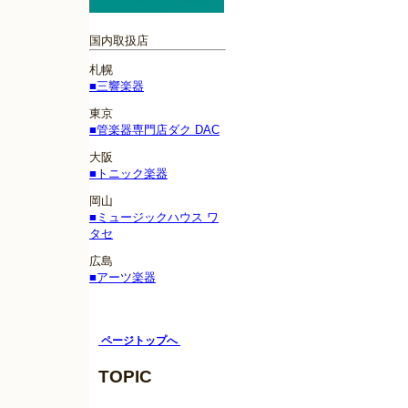
国内取扱店
札幌
■三響楽器
東京
■管楽器専門店ダク DAC
大阪
■トニック楽器
岡山
■ミュージックハウス ワ
タセ
広島
■アーツ楽器
ページトップへ
TOPIC