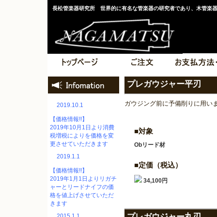
長松管楽器研究所 世界的に有名な管楽器の研究者であり、木管楽
プレガウジャー平刃
ガウジング前に予備削りに用い
2019.10.1
【価格情報!!】
2019年10月1日より消費
■対象
税増税によりを価格を変
更させていただきます
Obリード材
2019.1.1
■定価（税込）
【価格情報!!】
2019年1月1日よりリガチ
34,100円
ャーとリードナイフの価
格を値上げさせていただ
きます
プレガウジャー丸刃
2015.1.1