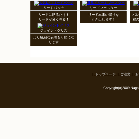
リードパッチ
リードブースター
リードに貼るだけ！
リード本来の鳴りを
バ
リードが良く鳴る！
引き出します！
程
ジョイントグリス
より繊細な表現も可能にな
ります
|
トップページ
|
ご注文
|
お
Copyright(c)2009 Nagam